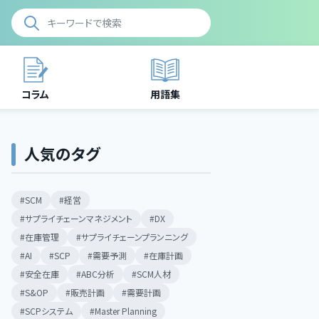
コラム
用語集
人気のタグ
SCM
経営
サプライチェーンマネジメント
DX
在庫管理
サプライチェーンプランニング
AI
SCP
需要予測
在庫計画
安全在庫
ABC分析
SCM人材
S&OP
販売計画
需要計画
SCPシステム
Master Planning