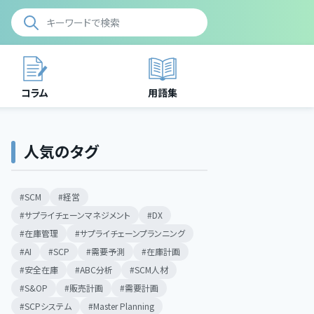
コラム
用語集
人気のタグ
SCM
経営
サプライチェーンマネジメント
DX
在庫管理
サプライチェーンプランニング
AI
SCP
需要予測
在庫計画
安全在庫
ABC分析
SCM人材
S&OP
販売計画
需要計画
SCPシステム
Master Planning