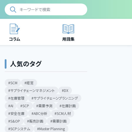
コラム
用語集
人気のタグ
SCM
経営
サプライチェーンマネジメント
DX
在庫管理
サプライチェーンプランニング
AI
SCP
需要予測
在庫計画
安全在庫
ABC分析
SCM人材
S&OP
販売計画
需要計画
SCPシステム
Master Planning