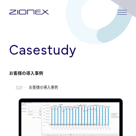
内
容
を
ス
キ
Casestudy
ッ
プ
お客様の導入事例
TOP
お客様の導入事例