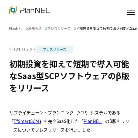
内
容
を
PlanNEL
お知らせ
プレスリリース
初期投資を抑えて短期で導入可能なSaas
ス
キ
ッ
2021.05.27
プレスリリース
プ
初期投資を抑えて短期で導入可能
なSaas型SCPソフトウェアのβ版
をリリース
サプライチェーン・プランニング（SCP）システムである
「
T³SmartSCM
」を完全SaaS化した「
PlanNEL
」のβ版をリリ
ースについてプレスリリースを行いました。